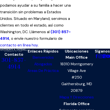
podamos ayudar a su familia a hacer una
transición sin problemas a Estados
Unidos. Situado en Maryland, servimos a
clientes en todo el estado, así como
Washington, DC. Llámenos al
(301) 857-
4914
, o envíe nuestro formulario de
contacto en línea hoy
.
Enlaces Rápidos
Ubicaciones
Síganos
Contacto
Bienvenidos
Main Office
301-857-
Abogados
18310 Montgomery
4914
Areas De Práctica
Village Ave
#250
Gaithersburg, MD
20879
Mapa Y Direcciones
Florida Office