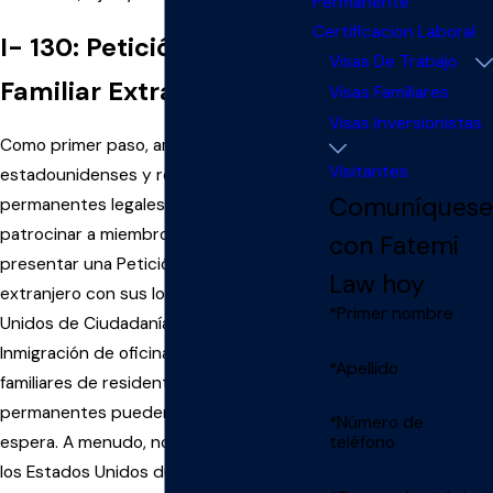
Permanente
Certificacion Laboral
I- 130: Petición para
Visas De Trabajo
Familiar Extranjero
Visas Familiares
Visas Inversionistas
Como primer paso, ambos ciudadanos
Visitantes
estadounidenses y residentes
Comuníquese
permanentes legales que buscan
patrocinar a miembros de la familia deben
con Fatemi
presentar una Petición para pariente
Law hoy
extranjero con sus locales de Estados
*Primer nombre
Unidos de Ciudadanía y Servicios de
Inmigración de oficina (USCIS). Los
*Apellido
familiares de residentes legales
permanentes pueden tener una larga
*Número de
espera. A menudo, no pueden entrar en
teléfono
los Estados Unidos durante meses o años