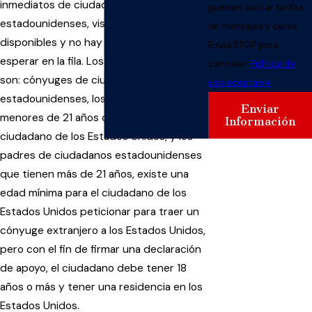
inmediatos de ciudadanos
pueden aplicar tarifas
estadounidenses, visas están siempre
de mensajes y datos.
disponibles y no hay necesidad de
Envía STOP para
esperar en la fila. Los familiares directos
cancelar.
Política de
son: cónyuges de ciudadanos
uso aceptable
estadounidenses, los hijos solteros
Enviar
menores de 21 años con un padre que es
Información
ciudadano de los Estados Unidos, y los
padres de ciudadanos estadounidenses
que tienen más de 21 años, existe una
edad mínima para el ciudadano de los
Estados Unidos peticionar para traer un
cónyuge extranjero a los Estados Unidos,
pero con el fin de firmar una declaración
de apoyo, el ciudadano debe tener 18
años o más y tener una residencia en los
Estados Unidos.