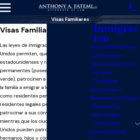
Visas Familiares
Inmigrac
Visas Familiares
ion
Las leyes de inmigración de los Estados
Accion Diferida Para
Unidos permiten, que los ciudadanos
Los Dreamers
estadounidenses y residentes legales
Alivio Despues De La
permanentes (poseedores de tarjeta
Condena
verde), patrocinen a ciertos miembros de
Ciudadania
la familia a emigrar a los Estados Unidos
Deportacion Y
como residentes permanentes. Los
Remocion De Defensa
residentes legales permanentes pueden
Exencion Por
patrocinar a sus cónyuges e hijos,
Dificultades
mientras que los ciudadanos de Estados
Green Card
Unidos pueden patrocinar a sus padres,
Perm Residencia
hermanos, hijos y cónyuges.