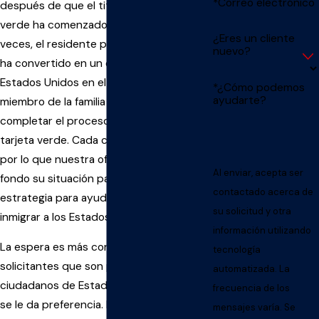
*Correo electrónico
después de que el titular de la tarjeta
verde ha comenzado su vida en el país. A
¿Eres un cliente
veces, el residente permanente legal se
nuevo?
ha convertido en un ciudadano de los
Estados Unidos en el momento en su
*¿Cómo podemos
ayudarte?
miembro de la familia es capaz de
completar el proceso de obtener una
tarjeta verde. Cada caso es diferente,
por lo que nuestra oficina evaluará a
Al enviar, acepta ser
fondo su situación para llegar a la mejor
contactado acerca de
estrategia para ayudar a su familiar
su solicitud y otra
inmigrar a los Estados Unidos.
información utilizando
La espera es más corta para los
tecnología
solicitantes que son patrocinados por
automatizada. La
ciudadanos de Estados Unidos, a quien
frecuencia de los
se le da preferencia. Para los familiares
mensajes varía. Se